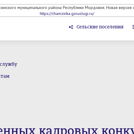
мзинского муниципального района Республики Мордовия. Новая версия с
https://chamzinka.gosuslugi.ru/
Сельские поселения
 службу
атам
енных кадровых конк