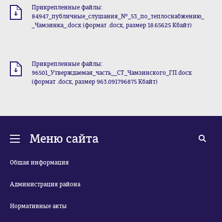
Прикрепленные файлы:
84947_публичные_слушания_№_53_по_теплоснабжению_
_Чамзинка_.docx (формат .docx, размер 18.65625 Кбайт)
Прикрепленные файлы:
96501_Утверждаемая_часть__СТ_Чамзинского_ГП.docx
(формат .docx, размер 963.091796875 Кбайт)
Меню сайта
Общая информация
Администрация района
Нормативные акты