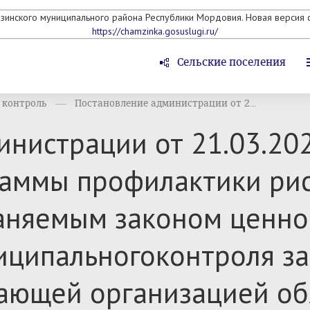
мзинского муниципального района Республики Мордовия. Новая версия с
https://chamzinka.gosuslugi.ru/
Сельские поселения
контроль
Постановление администрации от 2...
нистрации от 21.03.202
аммы профилактики ри
раняемым законом ценно
иципальногоконтроля з
ающей организацией обя