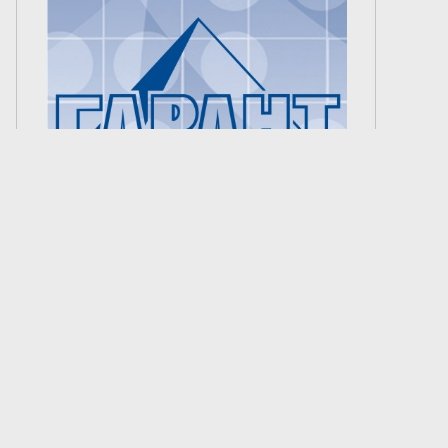
Создание сайта —
«Лонг Кэт»