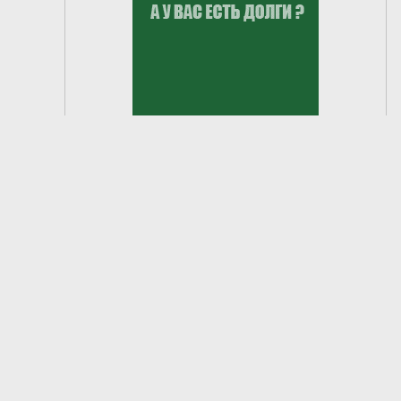
2
из
7
2026 © Чамзинский район. Официальный сайт.