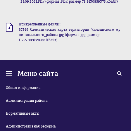
_29.09.2021.PDF (формат .PDF, размер 78.9130859375 Кбайт)
Прикрепленные файлы:
67549_Схематическая_карта_териитории_Чамзинского_му
ниципального_района.jpg (формат .jpg, размер
11755.909179688 Кбайт)
Меню сайта
Общая информация
Администрация района
Нормативные акты
Административная реформа