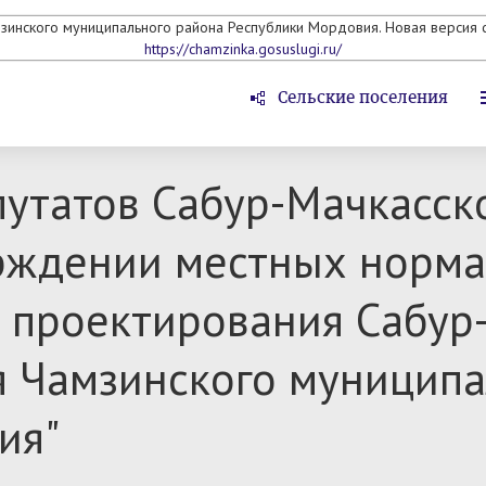
мзинского муниципального района Республики Мордовия. Новая версия с
https://chamzinka.gosuslugi.ru/
Сельские поселения
утатов Сабур-Мачкасско
ерждении местных норм
 проектирования Сабур
я Чамзинского муницип
ия"