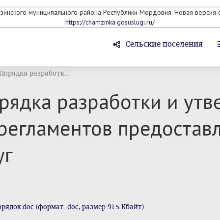
мзинского муниципального района Республики Мордовия. Новая версия с
https://chamzinka.gosuslugi.ru/
Сельские поселения
орядка разработк...
рядка разработки и ут
регламентов предостав
уг
ок.doc (формат .doc, размер 91.5 Кбайт)