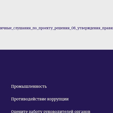
бличные_слушания_по_проекту_решения_Об_утверждения_правил
Промышленность
Противодействие коррупции
Оцените работу руководителей органов