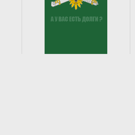
2
из
7