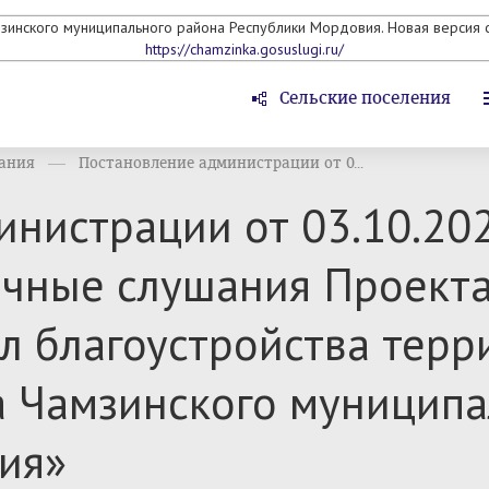
мзинского муниципального района Республики Мордовия. Новая версия с
https://chamzinka.gosuslugi.ru/
Сельские поселения
ания
Постановление администрации от 0...
нистрации от 03.10.20
ичные слушания Проект
 благоустройства терр
а Чамзинского муниципа
ия»