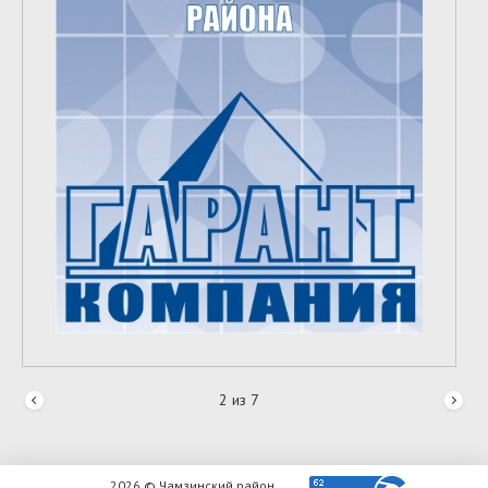
2
из
7
2026 © Чамзинский район.