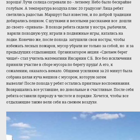
хороша! Лучи солнца согревали по - летнему. Небо было бескрайне
голубым. А температура воздуха плюс 20 градусов! Лица ребят
светились радостью. Маршрут был известен, и по доброй традиции
добирались пешком. С шутками и веселыми рассказами все дошли
до своего «привала». В походе ребята сидели у костра, рыбачили,
варили походную уху, играли в подвижные игры, катались на
лодке. Конечно же, после похода затушили свои костры, чтобы
избежать лесных пожаров, мусор убрали не только за собой, но и за
предыдущих отдыхающих. Организатором акции «Сделаем берег
чище!» стал учитель математики Инсаркин С.Б.. Все без исключения
приняли участие в сборе мусора по берегу пруда! А его, к
сожалению, оказалось немало. Общими усилиями за 20 минут была
собрана целая куча мешков с мусором, которую затем
вывезли! После похода у ребят остались приятные воспоминания.
Возвращались все уставшие, но довольные и счастливые. После себя
ребята оставили природу в чистоте и порядке. Хочется, чтобы все
отдыхающие также вели себя на свежем воздухе.