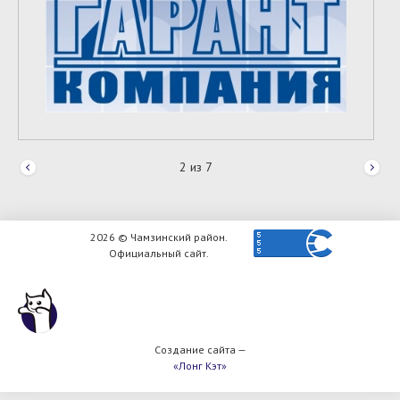
2
из
7
2026 © Чамзинский район.
Официальный сайт.
Создание сайта —
«Лонг Кэт»