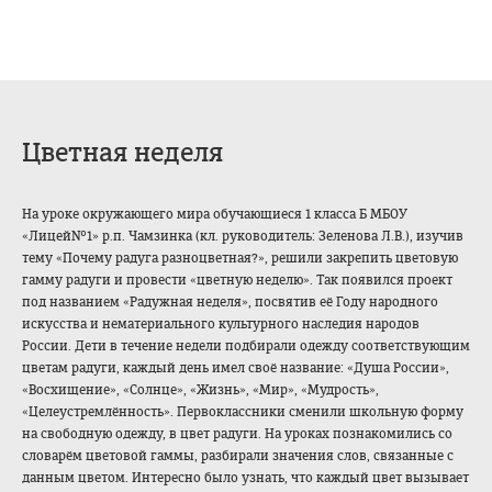
Цветная неделя
На уроке окружающего мира обучающиеся 1 класса Б МБОУ
«Лицей№1» р.п. Чамзинка (кл. руководитель: Зеленова Л.В.), изучив
тему «Почему радуга разноцветная?», решили закрепить цветовую
гамму радуги и провести «цветную неделю». Так появился проект
под названием «Радужная неделя», посвятив её Году народного
искусства и нематериального культурного наследия народов
России. Дети в течение недели подбирали одежду соответствующим
цветам радуги, каждый день имел своё название: «Душа России»,
«Восхищение», «Солнце», «Жизнь», «Мир», «Мудрость»,
«Целеустремлённость». Первоклассники сменили школьную форму
на свободную одежду, в цвет радуги. На уроках познакомились со
словарём цветовой гаммы, разбирали значения слов, связанные с
данным цветом. Интересно было узнать, что каждый цвет вызывает