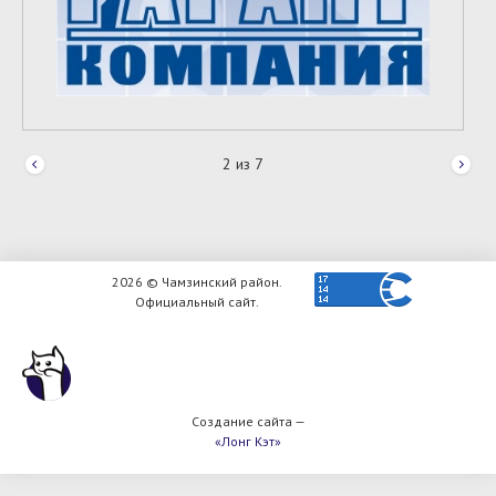
2
из
7
2026 © Чамзинский район.
Официальный сайт.
Создание сайта —
«Лонг Кэт»