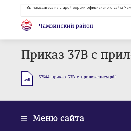
Вы находитесь на старой версии официального сайта Ча
Чамзинский район
Приказ 37В с при
37644_приказ_37В_с_приложением.pdf
.pdf
Меню сайта